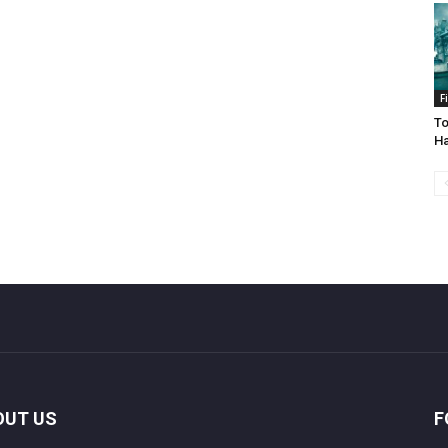
F
To
Ha
OUT US
F