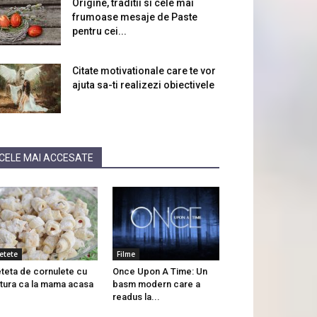
Origine, traditii si cele mai
frumoase mesaje de Paste
pentru cei...
Citate motivationale care te vor
ajuta sa-ti realizezi obiectivele
CELE MAI ACCESATE
etete
Filme
teta de cornulete cu
Once Upon A Time: Un
tura ca la mama acasa
basm modern care a
readus la...