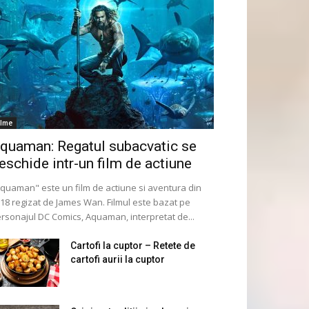
ilme
quaman: Regatul subacvatic se
eschide intr-un film de actiune
quaman" este un film de actiune si aventura din
18 regizat de James Wan. Filmul este bazat pe
rsonajul DC Comics, Aquaman, interpretat de...
Cartofi la cuptor – Retete de
cartofi aurii la cuptor