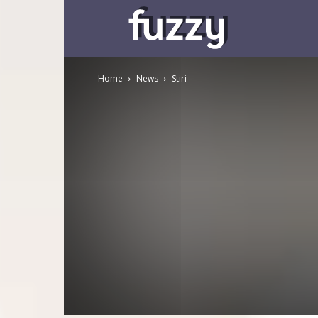
Fuzzy
Home
News
Stiri