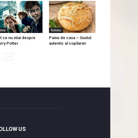
ilme
Retete
t ce nu stiai despre
Paine de casa – Gustul
rry Potter
autentic al copilariei
OLLOW US