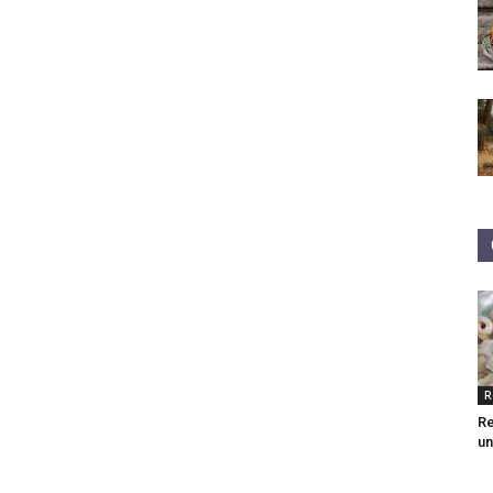
R
Re
un