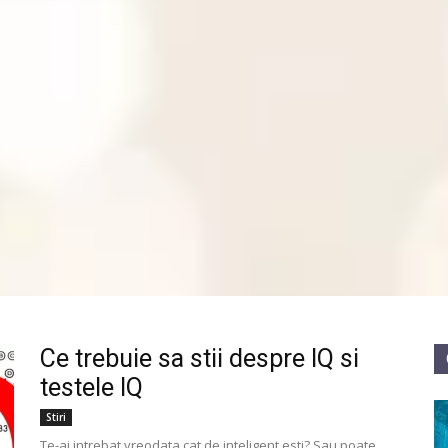
Ce trebuie sa stii despre IQ si
testele IQ
Stiri
Te-ai intrebat vreodata cat de inteligent esti? Sau poate