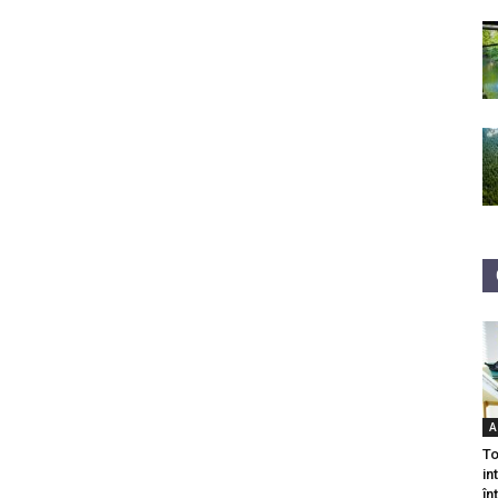
A
To
in
în