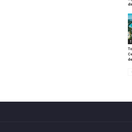
di
T
To
Ce
de