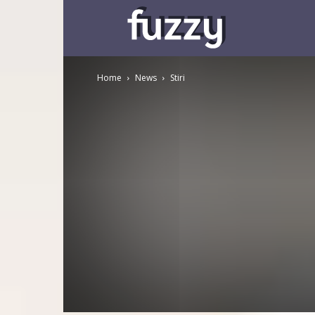
Fuzzy
Home
News
Stiri