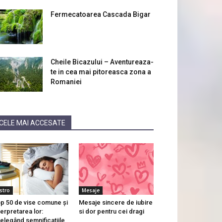
Fermecatoarea Cascada Bigar
Cheile Bicazului – Aventureaza-
te in cea mai pitoreasca zona a
Romaniei
CELE MAI ACCESATE
stro
Mesaje
p 50 de vise comune și
Mesaje sincere de iubire
terpretarea lor:
si dor pentru cei dragi
țelegând semnificațiile