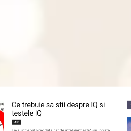
Ce trebuie sa stii despre IQ si
testele IQ
Stiri
Te-ai intrebat vreodata cat de inteligent esti? Sau poate