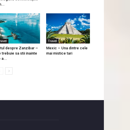
n...
ravel
Travel
tul despre Zanzibar –
Mexic – Una dintre cele
 trebuie sa stii inainte
mai mistice tari
 a...