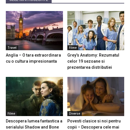
Travel
Filme
Anglia – O tara extraordinara
Grey’s Anatomy: Rezumatul
cu o cultura impresionanta
celor 19 sezoane si
prezentarea distributiei
Filme
Diverse
Descopera lumea fantastica a
Povesti clasice si noi pentru
serialului Shadow and Bone
copii – Descopera cele mai