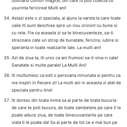
obtinand comori magice, din care iti poti colecta cu
usurinta fericirea! Multi ani!
Astazi este o zi speciala, ai ajuns la varsta la care toate
caile iti sunt deschise spre un nou orizont cu bune si
cu rele. Fie ca aceasta zi sa te binecuvanteze, sa-ti
strecoare cate un strop de bunatate, fericire, iubire si
speranta in toate realizarile tale. La multi ani!
Azi de ziua ta, iti urez ca ani frumosi sa-ti vina-n cale!
Sanatate si multe parale! La Multi Ani!
Iti multumesc ca esti o persoana minunata si pentru ca
ma inspiri in fiecare zi! La multi ani in aceasta zi atat de
speciala pentru tine!
Iti doresc din toata inima sa ai parte de toata bucuria
de care te poti bucura, de toate zambetele pe care ti le
poate aduce ziua, de toate binecuvantarile pe care
viata ti le poate da! Sa ai parte de tot ce e mai bun pe