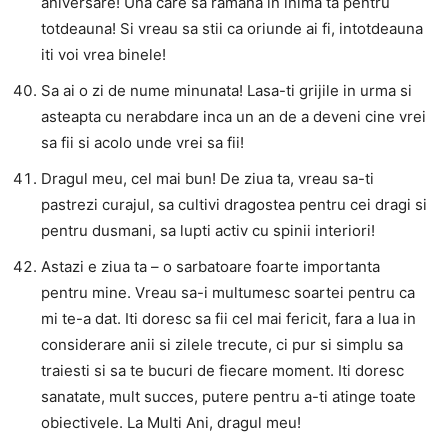
aniversare! Una care sa ramana in inima ta pentru
totdeauna! Si vreau sa stii ca oriunde ai fi, intotdeauna
iti voi vrea binele!
Sa ai o zi de nume minunata! Lasa-ti grijile in urma si
asteapta cu nerabdare inca un an de a deveni cine vrei
sa fii si acolo unde vrei sa fii!
Dragul meu, cel mai bun! De ziua ta, vreau sa-ti
pastrezi curajul, sa cultivi dragostea pentru cei dragi si
pentru dusmani, sa lupti activ cu spinii interiori!
Astazi e ziua ta – o sarbatoare foarte importanta
pentru mine. Vreau sa-i multumesc soartei pentru ca
mi te-a dat. Iti doresc sa fii cel mai fericit, fara a lua in
considerare anii si zilele trecute, ci pur si simplu sa
traiesti si sa te bucuri de fiecare moment. Iti doresc
sanatate, mult succes, putere pentru a-ti atinge toate
obiectivele. La Multi Ani, dragul meu!