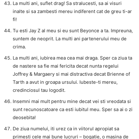
La multi ani, suflet drag! Sa stralucesti, sa ai visuri
inalte si sa zambesti mereu indiferent cat de greu ti-ar
fi!
Tu esti Jay Z al meu si eu sunt Beyonce a ta. Impreuna,
suntem de neoprit. La multi ani partenerului meu de
crima.
La multi ani, iubirea mea cea mai draga. Sper ca ziua ta
de nastere sa fie mai fericita decat nunta regelui
Joffrey & Margaery si mai distractiva decat Brienne of
Tarth a avut in groapa ursului. Iubeste-ti mereu,
credinciosul tau logodit.
Insemni mai mult pentru mine decat vei sti vreodata si
sunt recunoscatoare ca esti iubitul meu. Sper sa ai o zi
deosebita!
De ziua numelui, iti urez ca in viitorul apropiat sa
primesti cele mai bune lucruri – bogatie, o masina de