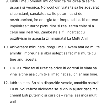
Iubitul meu omulet! Imi doresc ca fericirea ta sa fie
usoara si vesnica. Norocul din viata ta sa fie adevarat
si constant, sanatatea sa fie puternica si de
nezdruncinat, iar energia ta – inepuizabila. Iti doresc
implinirea tuturor planurilor si realizarea chiar si a
celui mai ireal vis. Zambeste si fii incarcat cu
pozitivism in aceasta zi minunata! La Multi Ani!
Aniversare minunata, dragul meu. Avem atat de multe
amintiri impreuna si abia astept sa fac mai multe cu
tine anul acesta.
OMG! E ziua ta! Iti urez ca orice iti doresti in viata sa
vina la tine asa cum ti-ai imaginat sau chiar mai bine.
Iubirea mea! Sa ai o dispozitie vesela, amabila astazi!
Eu nu voi refuza niciodata sa-ti vin in ajutor daca ma
chemi! Esti puternic si curajos – ramai asa inca multi
ani!