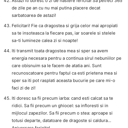
Astazi iti doresc o zi de nastere fericita! Sa petreci 365
de zile pe an cu nu mai putina placere decat
sarbatoarea de astazi!
Felicitari! Fie ca dragostea si grija celor mai apropiati
sa te insoteasca la fiecare pas, iar soarele si stelele
sa-ti lumineze calea zi si noapte!
Iti transmit toata dragostea mea si sper sa avem
energia necesara pentru a continua sirul nebuniilor pe
care obisnuim sa le facem de atatia ani. Sunt
recunoscatoare pentru faptul ca esti prietena mea si
sper sa iti pot rasplati aceasta bucurie pe care mi-o
faci zi de zi!
Iti doresc sa fii precum iarba: cand esti calcat sa te
ridici. Sa fii precum un ghiocel: sa infloresti si in
mijlocul zapezilor. Sa fii precum o stea: aproape si
totusi departe, datatoare de dragoste si caldura…
Aniversare fericita!