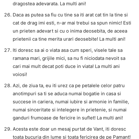
dragostea adevarata. La multi ani!
Daca as putea sa fiu cu tine sa iti arat cat tin la tine si
cat de drag imi esti, n-ar mai trebui sa spun nimic! Esti
un prieten adevart si cu o inima deosebita, de aceea
prietenii ca tine merita urari deosebite! La multi ani!
Iti doresc sa ai o viata asa cum speri, visele tale sa
ramana mari, grijile mici, sa nu fi niciodata nevoit sa
cari mai mult decat poti duce in viata! La multi ani
voiosi!
Azi, de ziua ta, eu iti urez ca pe petalele celor patru
anotimpuri sa ti se aduca numai bogatie in casa si
succese in cariera, numai iubire si armonie in familie,
numai sinceritate si intelegere in prietenie, si numai
ganduri frumoase de fericire in suflet! La multi ani!
Acesta este doar un mesaj purtat de Vant, iti doresc
toata bucuria din lume si toata fericirea de pe Pamant!